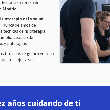
sde nuestro centro de
en Madrid
.
isioterapia es la salud
.
s, nunca dejamos de
 técnicas de fisioterapia.
amplio abanico de
s y patologías.
s titulados te guiará en todo
 ajuste mejor a sus
z años cuidando de ti