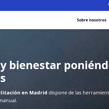
Sobre nosotros
 y bienestar ponién
s
ilitación en Madrid
dispone de las herramient
 manual.