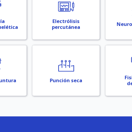
ía
Electrólisis
Neuro
elética
percutánea
Fis
untura
Punción seca
d